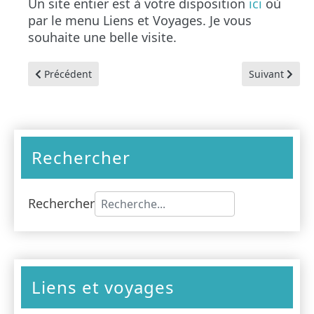
Un site entier est à votre disposition
ici
où
par le menu Liens et Voyages. Je vous
souhaite une belle visite.
Article précédent : Quelques jours de road trip en Islande
Article suivan
Précédent
Suivant
Rechercher
Rechercher
Type 2 or more characters for results
Liens et voyages