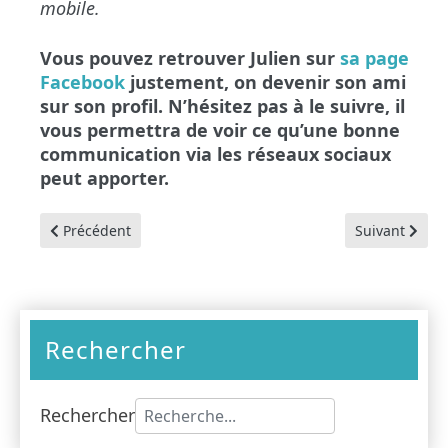
mobile.
Vous pouvez retrouver Julien sur
sa page
Facebook
justement, on devenir son ami
sur son profil. N’hésitez pas à le suivre, il
vous permettra de voir ce qu’une bonne
communication via les réseaux sociaux
peut apporter.
Article précédent : Instagram : le réseau qui monte
Article suivan
Précédent
Suivant
Rechercher
Rechercher
Type 2 or more characters for results