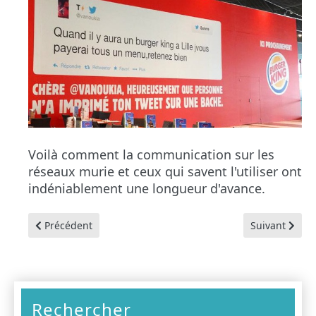
Voilà comment la communication sur les
réseaux murie et ceux qui savent l'utiliser ont
indéniablement une longueur d'avance.
Article précédent : Michel et Augustin utilise le web pour 
Article suivan
Précédent
Suivant
Rechercher